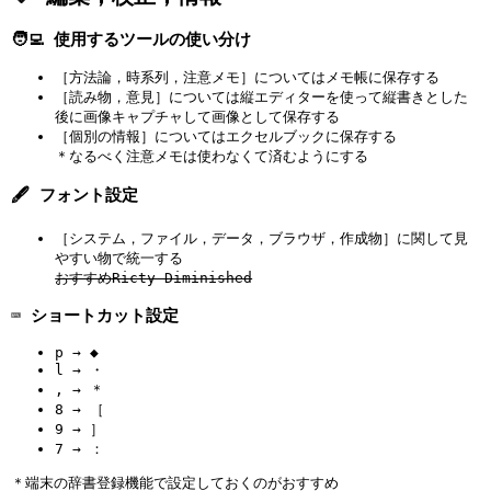
🧑‍💻 使用するツールの使い分け
［方法論，時系列，注意メモ］についてはメモ帳に保存する
［読み物，意見］については縦エディターを使って縦書きとした
後に画像キャプチャして画像として保存する
［個別の情報］についてはエクセルブックに保存する
＊なるべく注意メモは使わなくて済むようにする
🖋 フォント設定
［システム，ファイル，データ，ブラウザ，作成物］に関して見
やすい物で統一する
おすすめRicty Diminished
⌨️ ショートカット設定
p → ◆
l → ・
, → ＊
8 → ［
9 → ］
7 → ：
＊端末の辞書登録機能で設定しておくのがおすすめ