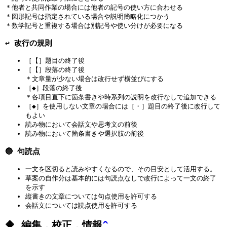
＊他者と共同作業の場合には他者の記号の使い方に合わせる
＊図形記号は指定されている場合や説明簡略化につかう
＊数学記号と重複する場合は別記号や使い分けが必要になる
↩️ 改行の規則
［【］題目の終了後
［【］段落の終了後
＊文章量が少ない場合は改行せず横並びにする
［◆］段落の終了後
＊各項目直下に箇条書きや時系列の説明を改行なしで追加できる
［◆］を使用しない文章の場合には［・］題目の終了後に改行して
もよい
読み物において会話文や思考文の前後
読み物において箇条書きや選択肢の前後
🔵 句読点
一文を区切ると読みやすくなるので、その目安として活用する。
草案の自作分は基本的には句読点なしで改行によって一文の終了
を示す
縦書きの文章については句点使用を許可する
会話文については読点使用を許可する
🔶 編集，校正，情報
^