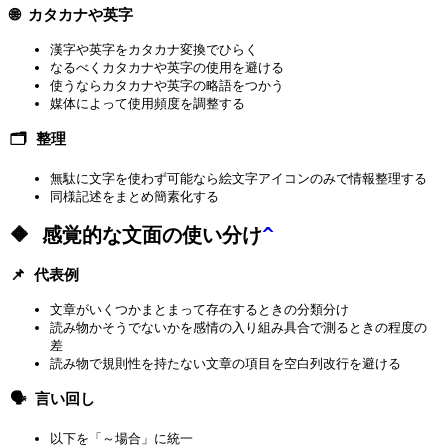
🌐 カタカナや英字
漢字や英字をカタカナ変換でひらく
なるべくカタカナや英字の使用を避ける
使うならカタカナや英字の略語をつかう
媒体によって使用頻度を調整する
🗂️ 整理
無駄に文字を使わず可能なら絵文字アイコンのみで情報整理する
同様記述をまとめ簡素化する
🔶 感覚的な文面の使い分け
^
📌 代表例
文章がいくつかまとまって存在するときの分類分け
読み物かそうでないかを感情の入り組み具合で測るときの程度の
差
読み物で規則性を持たない文章の項目を空白列改行を避ける
🗣️ 言い回し
以下を「～場合」に統一