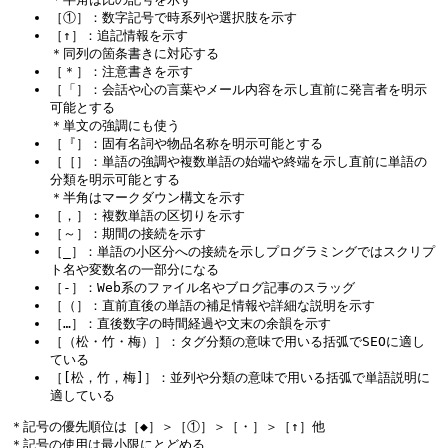
［①］：数字記号で時系列や選択肢を示す
［↑］：追記情報を示す
＊同列の箇条書きに対応する
［＊］：注意書きを示す
［「］：会話や心の言葉やメール内容を示し直前に発言者を明示
可能とする
＊単文の強調にも使う
［『］：固有名詞や物品名称を明示可能とする
［［］：単語の強調や複数単語の始端や終端を示し直前に単語の
分類を明示可能とする
＊半角はマークダウン構文を示す
［，］：複数単語の区切りを示す
［～］：期間の接続を示す
［_］：単語の小区分への接続を示しプログラミングではスクリプ
ト名や変数名の一部分になる
［-］：Web系のファイル名やブログ記事のスラッグ
［（］：直前直後の単語の補足情報や詳細な説明を示す
［…］：直後数字の時間経過や文末の余韻を示す
［（松・竹・梅）］：タグ分類の意味で用いる括弧でSEOに適し
ている
［[松，竹，梅]］：並列や分類の意味で用いる括弧で単語説明に
適している
＊記号の優先順位は［◆］＞［①］＞［・］＞［↑］他
＊記号の使用は最小限にとどめる