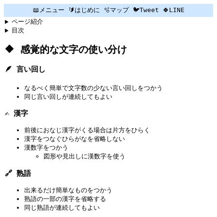
📖メニュー
🔰はじめに
🫧マップ
🐦Tweet
🍀LINE
ページ紹介
目次
🔶 感覚的な文字の使い分け
🪶 言い回し
なるべく簡単で文字数の少ない言い回しをつかう
同じ言い回しが連続してもよい
✍️ 漢字
前後におなじ漢字がくる場合は片方をひらく
漢字をつなぐひらがなを省略しない
漢数字をつかう
図形や見出しに漢数字を使う
🔗 熟語
出来るだけ簡単なものをつかう
熟語の一部の漢字を省略する
同じ熟語が連続してもよい