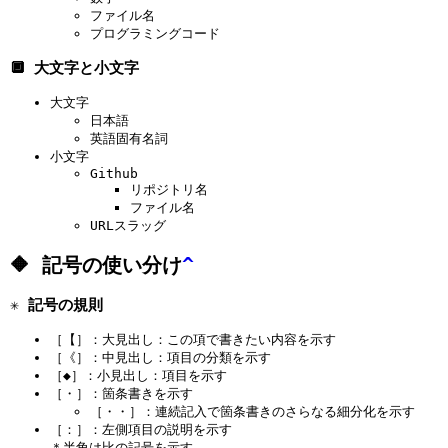
ファイル名
プログラミングコード
🔲 大文字と小文字
大文字
日本語
英語固有名詞
小文字
Github
リポジトリ名
ファイル名
URLスラッグ
🔶 記号の使い分け
^
✳️ 記号の規則
［【］：大見出し：この項で書きたい内容を示す
［《］：中見出し：項目の分類を示す
［◆］：小見出し：項目を示す
［・］：箇条書きを示す
［・・］：連続記入で箇条書きのさらなる細分化を示す
［：］：左側項目の説明を示す
＊半角は比の記号を示す