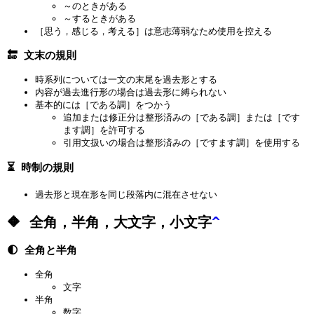
～のときがある
～するときがある
［思う，感じる，考える］は意志薄弱なため使用を控える
🔚 文末の規則
時系列については一文の末尾を過去形とする
内容が過去進行形の場合は過去形に縛られない
基本的には［である調］をつかう
追加または修正分は整形済みの［である調］または［です
ます調］を許可する
引用文扱いの場合は整形済みの［ですます調］を使用する
⏳ 時制の規則
過去形と現在形を同じ段落内に混在させない
🔶 全角，半角，大文字，小文字
^
🌓 全角と半角
全角
文字
半角
数字