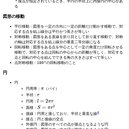
＊接点が指定されているとき、半円の半径上に内接円の中心があ
る
図形の移動
平行移動：図形を一定の方向に一定の距離だけ動かす移動で、対
応する点を結ぶ線分は平行かつ長さが等しい
対称移動：図形をある直線を折り目として折り返す移動で、対称
の軸は対応する点を結ぶ線分の垂直二等分線になる
回転移動：図形をある点を中心として一定の角度だけ回転させる
移動で、対応する点は回転の中心からの距離が等しく、対応する
点と回転の中心を結んでできる角の大きさはすべて等しい
点対称移動：180°の回転移動のこと
円
円
π
π
円周率：
（パイ）
r
r
半径：
l
=
2
l
π
r
円周：
2
=
S
=
S
π
r
面積：
2
=
4
接線：円周と接しており、半径と垂直な線
π
π
接点：円と接線の交点
外接円：図形のすべての点が接点となるような円
r
r