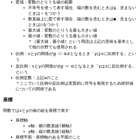
変域：変数のとりうる値の範囲
不等号を使って表す場合、端の数を含むときは≦、含まない
ときは＜をつかう
数直線上に図で表す場合、端の数を含むときは●、含まない
ときは○をつかう
最大値：変数のとりうる最も大きい値
最小値：変数のとりうる最も小さい値
＊［最大値，最小値］という用語は上記の意味を基本とし
て他の分野でも使用される
y
=
y
a
x
比例：xとyの関係が
となるとき「yはxに比例する」とい
=
う
x
=
a
x
y
a
反比例：xとyの関係が
となるとき「yはxに反比例する」
y
という
x
比例定数：上記aのこと
=
＊ここでいう比例や反比例は実質的に符号を無視するため絶対値
a
についての関係である
座標
関数ではxとyの値の組を座標で表す
座標軸
x軸：横の数直線(横軸)
y軸：縦の数直線(縦軸)
座標平面：座標軸のある平面のこと