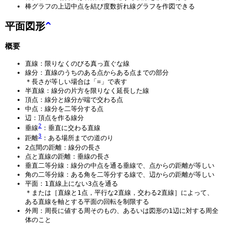
棒グラフの上辺中点を結び度数折れ線グラフを作図できる
平面図形
^
概要
直線：限りなくのびる真っ直ぐな線
線分：直線のうちのある点からある点までの部分
＊長さが等しい場合は「=」で表す
半直線：線分の片方を限りなく延長した線
頂点：線分と線分が端で交わる点
中点：線分を二等分する点
辺：頂点を作る線分
2
垂線
：垂直に交わる直線
3
距離
：ある場所までの道のり
2点間の距離：線分の長さ
点と直線の距離：垂線の長さ
垂直二等分線：線分の中点を通る垂線で、点からの距離が等しい
角の二等分線：ある角を二等分する線で、辺からの距離が等しい
平面：1直線上にない3点を通る
＊または［直線と1点，平行な2直線，交わる2直線］によって、
ある直線を軸とする平面の回転を制限する
外周：周長に値する周そのもの、あるいは図形の1辺に対する周全
体のこと