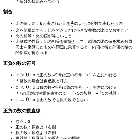
＊通分の仕組みをつかう
割合
x
:
\
x
x
y
比の値：
と表された比を
のように分数で表したもの
y
:
f
比を簡単にする：比をできるだけ小さな整数の比になおすこと
y
r
比の相等：比の値が等しいこと
比例式の性質：比の相等を前提として、両辺の比の値を求め分母
a
同士を乗算したものを両辺に乗算すると、内項の積と外項の積の
c
関係式が得られる
x
y
正負の数の符号
x
>
0
x
：xは正の数→符号は正の符号［+］を左につける
>
＊整数の場合は自然数と呼ぶ
x
<
0
0
x
：xは負の数→符号は負の符号［-］を左につける
<
＊+の反対の性質を表すので、「-5の加算」→「5の減算」
x
=
0
0
x
：xは正の数でも負の数でもない
=
正負の数の数直線
0
原点：0
正の数：原点より右側
負の数：原点より左側
絶対値：数直線上の原点からの距離