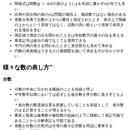
\
^
y
=
y
a
x
関係式は関数
の形のようにyを先頭に書かずxが先でも良
fr
0
=
い
a
比例や反比例の表のxは問題の都合上、連続数ではない場合がある
a
度数分布表で点数が上から◯番目と指定されたとき、表示上で階級
c
x
の上からという意味ではなく、点数の高い順という意味で表現さ
1
れる場合を含む
a
測定値で測定の位を聞かれたときは有効数字の最小の位を答える
=
垂直記号は線分の端でなくても適用できる
1
半円の周の長さを問われたときに直径部分も含めて求める
円錐の表面積はできるだけ展開図を描いて求める方が分かりやす
い
様々な数の表し方
^
分数
分数の中央に引かれる横線のことを括線と呼ぶ
中学数学以降においては必ずしも仮分数を帯分数に直さずともよ
い
＊仮分数の数直線位置を把握していることを前提として、仮分数
のまま計算することが増えるから
乗算と除算は被乗数や被除数の括線の上下に移動して表記可能で
あることから分解表記も可能である
係数が分数の方程式は分母の最小公倍数を両辺に乗算する