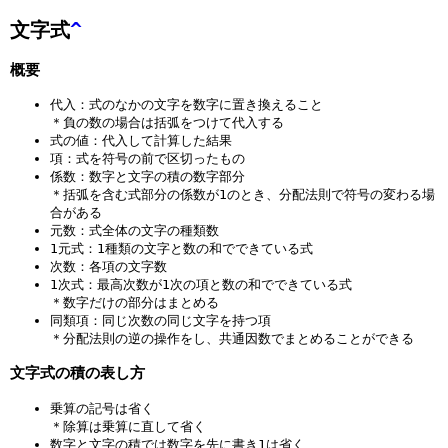
文字式
^
概要
代入：式のなかの文字を数字に置き換えること
＊負の数の場合は括弧をつけて代入する
式の値：代入して計算した結果
項：式を符号の前で区切ったもの
係数：数字と文字の積の数字部分
＊括弧を含む式部分の係数が1のとき、分配法則で符号の変わる場
合がある
元数：式全体の文字の種類数
1元式：1種類の文字と数の和でできている式
次数：各項の文字数
1次式：最高次数が1次の項と数の和でできている式
＊数字だけの部分はまとめる
同類項：同じ次数の同じ文字を持つ項
＊分配法則の逆の操作をし、共通因数でまとめることができる
文字式の積の表し方
乗算の記号は省く
＊除算は乗算に直して省く
数字と文字の積では数字を先に書き1は省く