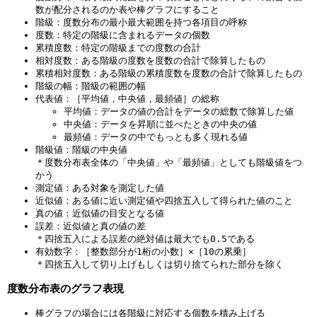
数が配分されるのか表や棒グラフにすること
階級：度数分布の最小最大範囲を持つ各項目の呼称
度数：特定の階級に含まれるデータの個数
累積度数：特定の階級までの度数の合計
相対度数：ある階級の度数を度数の合計で除算したもの
累積相対度数：ある階級の累積度数を度数の合計で除算したもの
階級の幅：階級の範囲の幅
代表値：［平均値，中央値，最頻値］の総称
平均値：データの値の合計をデータの総数で除算した値
中央値：データを昇順に並べたときの中央の値
最頻値：データの中でもっとも多く現れる値
階級値：階級の中央値
＊度数分布表全体の「中央値」や「最頻値」としても階級値をつ
かう
測定値：ある対象を測定した値
近似値：ある値に近い測定値や四捨五入して得られた値のこと
真の値：近似値の目安となる値
誤差：近似値と真の値の差
＊四捨五入による誤差の絶対値は最大でも0.5である
有効数字：［整数部分が1桁の小数］×［10の累乗］
＊四捨五入して切り上げもしくは切り捨てられた部分を除く
度数分布表のグラフ表現
棒グラフの場合には各階級に対応する個数を積み上げる