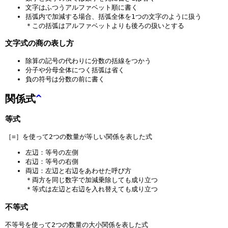
文字はふつうアルファベット順に書く
括弧内で加減する場合、括弧全体を1つの文字のように扱う
＊この括弧はアルファベットよりも後ろの扱いとする
文字式の商の表し方
除算の記号の代わりに分数の括線をつかう
分子や分母全体につく括弧は省く
負の符号は分数の前に書く
関係式
^
等式
［=］を使って2つの数量が等しい関係を表した式
左辺：等号の左側
右辺：等号の右側
両辺：左辺と右辺をあわせた呼び方
＊両方を同じ数字で加減乗除しても成り立つ
＊等式は左辺と右辺を入れ替えても成り立つ
不等式
不等号を使って2つの数量の大小関係を表した式