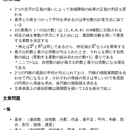
2つの文字の正負の違いによって加減乗除の結果の正負の判定も変
わる
基準との差をつかって平均を求めるのは帯分数の計算方法に似て
いる
2の累乗の［一の位の数］は［2,4,8,6］の4種類に分類される
特定の値を整数の平方にするためには、素因数分解を用いて乗算
する素数を決定する
6
2
5
2
2
8
8
2
2
＊例えば
と
は同じであるから、特定値が
なら2を乗算する
^
^
^
最大公約数と最小公倍数が与えられたとき、それらを満たす自然
数の組は［変動する素数の組み合わせの数+1］通りである
6
2
5
＊ここで+1は、自然数の組が最大公約数と最小公倍数になる場合
である
2つの円錐の底面の半径が与えられており、円錐の側面展開図を合
わせて円になるとき、それぞれの母線の長さは等しいので各底面
の円周から母線を求め、各円錐の側面積を求める
立体表面上の最短距離は展開図を描いて2点を線分で結ぶ
文章問題
一覧
基本：［連続数，自然数，分配，代金，過不足，平均，年齢，割
合，割引，面積，濃度］
速さ：［追付時間，追付地点，変速，往復，周回］