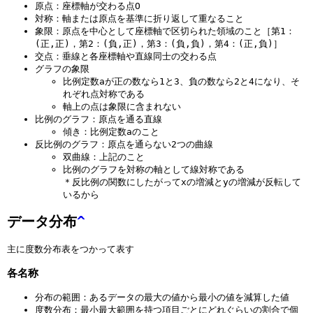
原点：座標軸が交わる点O
対称：軸または原点を基準に折り返して重なること
象限：原点を中心として座標軸で区切られた領域のこと［第1：
(正,正)，第2：(負,正)，第3：(負,負)，第4：(正,負)］
交点：垂線と各座標軸や直線同士の交わる点
グラフの象限
比例定数aが正の数なら1と3、負の数なら2と4になり、そ
れぞれ点対称である
軸上の点は象限に含まれない
比例のグラフ：原点を通る直線
傾き：比例定数aのこと
反比例のグラフ：原点を通らない2つの曲線
双曲線：上記のこと
比例のグラフを対称の軸として線対称である
＊反比例の関数にしたがってxの増減とyの増減が反転して
いるから
データ分布
^
主に度数分布表をつかって表す
各名称
分布の範囲：あるデータの最大の値から最小の値を減算した値
度数分布：最小最大範囲を持つ項目ごとにどれぐらいの割合で個