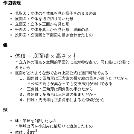
}
作図表現
r
}
}
見取図：立体の全体像を見た様子そのままの形
}
展開図：立体を辺で切り開いた形
立面図：立体を正面から見た形
平面図：立体を真上から見た形、底面の形
投影図：立面図と平面図を描き合わせたもの
錐
1
体
体積
=
底面積
×
高さ
×
3
積
＊立方体の頂点を空間的平面的に点対称な点で、同じ錐に3分割で
きるから
=
底面がどのような形であれ上記公式は適用可能である
底
四角錐：四角形は正方形の横か縦の長さが違うだけだから
面
＊公式の高さが異なっても交換法則が適用できる
積
三角錐：三角形は四角形の半分だから
×
多角錐：多角形は三角形の集まりだから
高
円錐：円周率は正多角形による近似値だから
さ
球
×
{\
球：半球を2倍したもの
fr
＊半球は円を小刻みに輪切りで追加したもの
4
ac
3
{
π
r
体積：