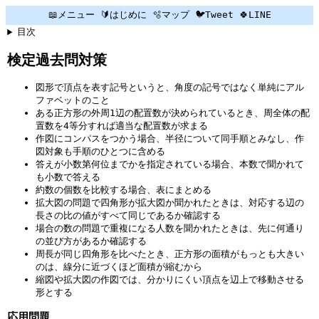
📖メニュー
🔰はじめに
🫧マップ
🐦Tweet
🍀LINE
目次
検定過去問対策
図形で頂点を表す記号というと、角度の記号ではなく単純にアル
ファベットのこと
ある正方形の外周1辺の配置数が決められているとき、周全体の配
置数を4等分すれば適当な配置数が求まる
作図にコンパスをつかう場合、半径について同手順とみなし、作
図対象も手順のひとつに含める
答えが小数第何位までかを指定されている場合、本数で聞かれて
も小数で答える
約数の個数を比較する場合、表にまとめる
拡大図の問題で四角形が拡大図か聞かれたときは、対応する辺の
長さの比の値がすべて同じであるか確認する
場合の数の問題で重複になる人数を聞かれたときは、先に何通り
の並び方があるか確認する
周長が同じ四角形を比べたとき、正方形の面積がもっとも大きい
のは、線分に近づくほど面積が縮むから
縮図や拡大図の作図では、分かりにくい頂点を辺上で移動させる
形とする
応用問題