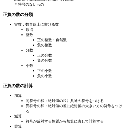
＊符号のないもの
正負の数の分類
実数：数直線上に書ける数
原点
整数
正の整数：自然数
負の整数
分数
正の分数
負の分数
小数
正の小数
負の小数
正負の数の計算
加算
同符号の和：絶対値の和に共通の符号をつける
異符号の和：絶対値の差に絶対値の大きい方の符号をつけ
る
減算
符号が反対する性質から加算に直して計算する
乗算