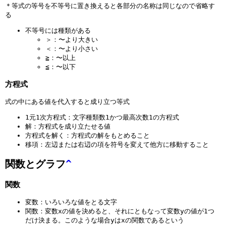
＊等式の等号を不等号に置き換えると各部分の名称は同じなので省略す
る
不等号には種類がある
＞：〜より大きい
＜：〜より小さい
≧：〜以上
≦：〜以下
方程式
式の中にある値を代入すると成り立つ等式
1元1次方程式：文字種類数1かつ最高次数1の方程式
解：方程式を成り立たせる値
方程式を解く：方程式の解をもとめること
移項：左辺または右辺の項を符号を変えて他方に移動すること
関数とグラフ
^
関数
変数：いろいろな値をとる文字
関数：変数xの値を決めると、それにともなって変数yの値が1つ
だけ決まる。このような場合yはxの関数であるという