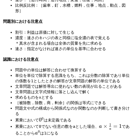
比例反比例：［歯車，釘，水槽，燃料，仕事，地点，動点，図
形］
問題別における注意点
割引：利益は原価に対して生じる
濃度：速さのキハジの表と同様に塩全濃の表で覚える
＊真水が含まれる場合は全体の質量を先に求める
速さ：指定がなければ速さの単位を基準に合わせる
認識における注意点
問題中の単位は解答に合わせて換算する
単位を単位で除算する意識をもち、これは分数の除算であり単位
の係数を1としたときの解答が文章問題の解答の単位である
文章問題では解答導出に使わない数の表現が出ることがある
文章問題は文字式情報に落とし込んで解く
求めるものをxとする
［被除数，除数，商，剰余］の関係は等式にできる
問題文や式の構成から関係式なのか関数なのか判断して書き分け
る
0
0
0
累乗において
は未定義である
1
^
a
×
=
1
a
累乗において0でない任意の数をaとした場合、
であ
a
0
0
×
a
a
ることから
は1になる