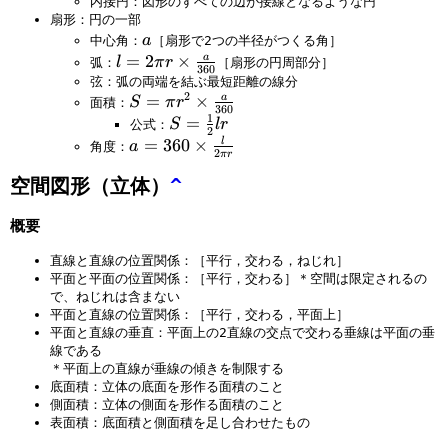
内接円：図形のすべての辺が接線となるような円
^
扇形：円の一部
2
a
a
中心角：
［扇形で2つの半径がつくる角］
l
=
2
×
a
l
π
r
弧：
［扇形の円周部分］
360
=
弦：弧の両端を結ぶ最短距離の線分
2
S
=
×
a
2
S
π
r
面積：
360
1
=
S
=
π
S
l
r
公式：
2
π
=
r
a
=
360
×
l
a
角度：
2
π
r
r
{
×
=
^
空間図形（立体）
^
\
{
3
2
fr
\
6
×
概要
a
fr
0
{
c
a
×
直線と直線の位置関係：［平行，交わる，ねじれ］
\
1
c
{
平面と平面の位置関係：［平行，交わる］＊空間は限定されるの
fr
2
a
\
で、ねじれは含まない
a
}l
{
fr
平面と直線の位置関係：［平行，交わる，平面上］
c
r
3
a
平面と直線の垂直：平面上の2直線の交点で交わる垂線は平面の垂
a
線である
6
c
＊平面上の直線が垂線の傾きを制限する
{
0
l
底面積：立体の底面を形作る面積のこと
3
}
{
側面積：立体の側面を形作る面積のこと
6
}
2
表面積：底面積と側面積を足し合わせたもの
0
π