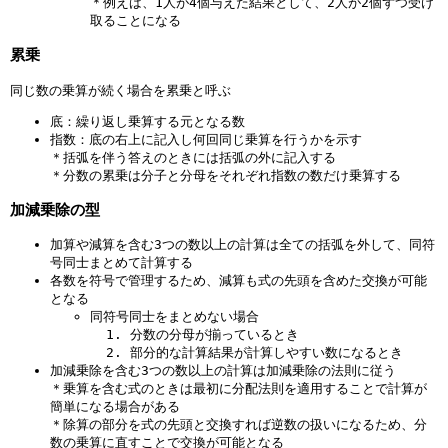
の
の
＊例えば、1人が4個与えた結果として、2人が2個ずつ受け
正
=
数
取ることになる
数
の
負
÷
数
累乗
の
負
=
数
の
同じ数の乗算が続く場合を累乗と呼ぶ
負
数
の
底：繰り返し乗算する元となる数
=
数
指数：底の右上に記入し何回同じ乗算を行うかを示す
正
＊括弧を伴う答えのときには括弧の外に記入する
の
＊分数の累乗は分子と分母をそれぞれ指数の数だけ乗算する
数
加減乗除の型
加算や減算を含む3つの数以上の計算は全ての括弧を外して、同符
号同士まとめて計算する
各数を符号で管理するため、減算も式の先頭を含めた交換が可能
となる
同符号同士をまとめない場合
分数の分母が揃っているとき
部分的な計算結果が計算しやすい数になるとき
加減乗除を含む3つの数以上の計算は加減乗除の法則に従う
＊乗算を含む式のときは最初に分配法則を適用することで計算が
簡単になる場合がある
＊除算の部分を式の先頭と交換すれば逆数の扱いになるため、分
数の乗算に直すことで交換が可能となる