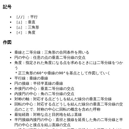
記号
［//］：平行
［⊥］：垂直
［△］：三角形
［∠］：角度
作図
垂線と二等分線：三角形の合同条件を用いる
円の中心：任意の点の垂直二等分線の交点
角度：指定された角度になる点を求めるときには二等分線をつか
う
＊正三角形の60°や垂線の90°を基点として作図していく
平行線：垂線の垂線
円の接線：半径半直線の垂線
外接円の中心：垂直二等分線の交点
内接円の中心：角の二等分線の交点
対称の軸：対応する点どうしを結んだ線分の垂直二等分線
回転の中心：対応する点どうしを結んだ線分の垂直二等分線の交
点のことで、対称の中心に回転の概念を含めた呼称
最短経路：対称な点と目的地を結ぶ直線
半円接線内接円の中心：直径と接線を延長した角の二等分線と半
円の中心と接点を結ぶ直線の交点