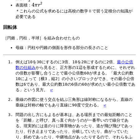
3
1
2
\
4
4
π
r
表面積：
3}
f
π
＊これらの公式を求めるには高校の数学Ⅱで習う定積分の知識が
r
必要である
r
a
^
回転体
c
2
4
［円錐，円柱，半球］を組み合わせたもの
3
母線：円柱や円錐の側面を形作る部分の長さのこと
}
π
例えば10を30にするのに3倍、10を20にするのに2倍、
最小公倍
r
数の仕組み
から見ると、正方形の1辺を形成するために、それぞれ
^
の倍数が影響し合うことで最小公倍数60が求まる。「最大公約数
3
10によって［横3，縦2］の小さいブロックができ、その最小公倍
数は6であり、最大公約数10の6倍の60が求めたい最小公倍数であ
る」という見方。
↩
垂線の作図に使う交点を結ぶ三角形は線対称になるから、直線の
垂線は対称の軸でもあり直線に90度で交わる。
↩
問題の出し方にもよるが基本は、ある場所までの最短距離のこと
を「距離」と呼び、真っ直ぐ向かうのが一番早いので線分であ
る。現実的には道のりに障害物があったり、道が飛び飛びであっ
たり、行き止まりであったり、分岐していたり、曲がっていた
り、斜めであったり、中継地点があったりするので、それらをふ