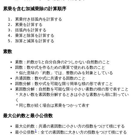
累乗を含む加減乗除の計算順序
累乗付き括弧内を計算する
累乗を計算する
括弧内を計算する
乗算と除算を計算する
加算と減算を計算する
素数
素数：約数が1と自分自身の2つしかない自然数のこと
因数：数や式を作るための乗算で使われる数のこと
＊似た意味の「約数」では、整数のみを対象としている
共通因数：数や式に共通する因数のこと
因数分解：数や式を可能な限り簡単な積の形で表すこと
素因数分解：自然数を可能な限り小さい素数の積の形で表すこと
＊大きい数を素因数分解するときは小さな素数から順に割ってい
く
＊同じ数が続く場合は累乗をつかって表す
最大公約数と最小公倍数
最大公約数：共通の素因数に小さい方の指数をつけて積にする
1
最小公倍数
：全ての素因数に大きい方の指数をつけて積にする