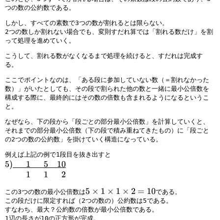
\
{
e
n
{
つの数の公約数である。
p
\
{
e
0.
しかし、すべての素数で3つの数が割れるとは限らない。
h
p
\
{
9
2つの数しか割れない場合でも、変則すだれ算では「割れる数だけ」を割
a
h
p
\
e
って処理を進めていく。
n
a
h
p
m
こうして、割れる数がなくなるまで処理を続けると、すだれは完成す
t
n
a
h
}
る。
o
t
n
a
\
m
o
t
n
p
ここでポイントなのは、「ある段に参加していない数（＝割れなかった
{
m
o
t
h
数）」がいたとしても、その段で割られた他の数と一緒に最小公倍数を
構成する際に、最終的にはその数の倍数も含まれるようになるというこ
0
{
m
o
a
と。
0
0
{
m
n
}
0
0
{
t
なぜなら、下の段から「段ごとの部分最小公倍数」を計算していくと、
1
0
0
0
o
それまでの部分最小公倍数（下の段で積み重ねてきたもの）に「段ごと
の2つの数の公約数」を掛けていく構造になっている。
2
}
0
0
m
\
6
}
0
{
例えば上記の例で1段目を抜き出すと
p
\
3
}
0
5
5
)
000
1
000
5
00
10
h
p
\
1
0
)
\
000
1
000
1
000
2
a
h
p
\
0
\
h
5
5
×
1
×
1
×
2
=
10
n
a
h
p
}
この3つの数の最小公倍数は
である。
u
s
×
この段だけに限定すれば（2つの数の）公約数は5である。
t
n
a
h
1
n
p
すなわち、最大？公約数の倍数が最小公倍数である。
1
o
t
n
a
\
d
a
1辺の長さが10の正方形が完成。