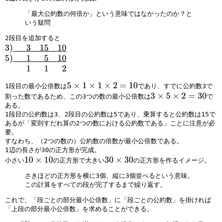
×
m
o
t
n
p
er
c
1
{
m
o
t
h
「最大公約数の何倍か」という意味ではなかったのか？と
li
e
×
いう疑問
0
{
m
o
a
n
{
2
0
0
{
m
n
e
0.
2段目を追加すると
=
}
0
0
{
t
{
9
3
3
)
000
3
00
15
00
10
1
1
}
0
0
o
\
e
)
5
5
)
000
1
000
5
00
10
0
5
1
}
0
m
p
m
\
)
\
000
1
000
1
000
2
\
5
1
0
{
h
}
u
\
h
5
5
×
1
×
1
×
2
=
10
p
\
5
}
0
1段目の最小公倍数は
であり、すでに公約数3で
a
\
n
u
s
×
3
3
×
5
×
2
=
30
h
p
\
5
0
割った数であるため、この3つの数の最小公倍数は
で
n
p
d
n
p
1
×
ある。
a
h
p
\
0
t
h
er
d
a
1段目の公約数は3、2段目の公約数は5であり、乗算すると公約数は15で
×
5
n
a
h
p
}
o
a
li
er
c
あるが「変則すだれ算の2つの数における公約数である」ことに注意が必
1
×
t
n
a
h
1
m
n
n
li
e
要。
×
2
o
t
n
a
\
{
t
e
n
{
すなわち、（2つの数の）公約数の倍数が最小公倍数である。
2
=
m
o
t
n
p
1辺の長さが30の正方形が完成。
0
o
{
e
0.
=
3
{
m
o
t
h
1
10
×
10
3
30
×
30
小さい
の正方形で大きい
の正方形を作るイメージ。
0
m
\
{
9
1
0
0
{
m
o
a
0
0
0
{
p
\
e
さきほどの正方形を横に3個、縦に3個並べるという意味。
0
0
0
{
m
n
×
×
}
0
h
p
m
この計算をすべての段が完了するまで繰り返す。
}
0
0
{
t
1
3
1
0
a
h
}
4
}
0
0
o
これで、「段ごとの部分最小公倍数」に「段ごとの公約数」を掛ければ
0
0
\
0
n
a
\
「上段の部分最小公倍数」を求めることができる。
0
2
}
0
m
p
}
t
n
p