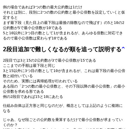
d
n
u
\
h
0
m
\
5
0
例の場合であれば3つの数の最大公約数は1だけ
er
d
n
u
s
}
{
p
\
0
それとは別に、段別に2つの数の公約数と最小公倍数を設定していくと仮
li
er
d
n
p
1
0
h
p
}
定すると
n
li
er
d
a
まず最下段（見た目上の最下段は最後の除数なので飛ばす）の5と10の2
0
0
a
h
1
e
n
li
er
c
公約数が5で最小公倍数が10である
}
0
n
a
\
5と10以外に3つ目の数として1が含まれるが、あらゆる倍数に対応でき
{
e
n
li
e
}
t
n
p
るので最小公倍数は変わらず10である
\
{
e
n
{
2
o
t
h
p
\
{
e
0.
m
o
a
2段目追加で難しくなるが順を追って説明する
^
h
p
\
{
9
{
m
n
a
h
p
\
e
0
{
t
2段目では3と15の2公約数が3で最小公倍数が15である
n
a
h
p
m
0
0
o
ここまでの手順は最下段と同じ
t
n
a
h
}
3と15以外に3つ目の数として10が含まれるが、これは最下段の最小公倍
}
0
m
o
t
n
a
\
数と紐付いている
1
}
{
そのため、実際には再帰処理が行われている
m
o
t
n
p
0
1
0
ある段の「2つの数の最小公倍数と、その下段以降の最小公倍数」の最小
{
m
o
t
h
}
0
0
公倍数を求める形である
0
{
m
o
a
}
0
例の2段目であれば15と10にあたる
0
0
{
m
n
}
仕組み自体は正方形と同じなのだが、概念としては上記のように複雑に
}
0
0
{
t
2
なる
1
0
0
0
o
2
}
0
0
m
じゃあ、なぜ段ごとの公約数を乗算するだけで最小公倍数が求まってい
\
6
}
0
{
くのか？