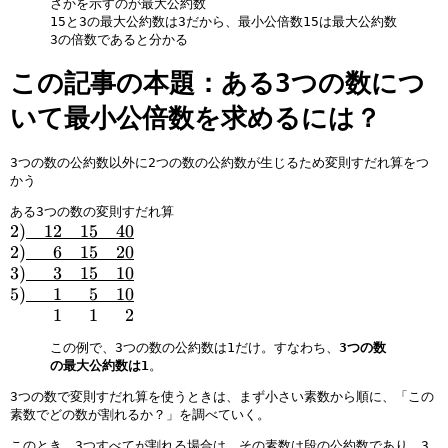
さかを示すのが最大公約数
15と3の最大公約数は3だから、最小公倍数15は最大公約数
3の倍数であると分かる
この記事の本題：ある3つの数につ
いて最小公倍数を求めるには？
3つの数の公約数以外に2つの数の公約数が生じるため変則すだれ算をつ
かう
ある3つの数の変則すだれ算
2
2
)
00
12
00
15
00
40
)
2
2
)
000
6
00
15
00
20
\
)
3
3
)
000
3
00
15
00
10
u
\
)
5
5
)
000
1
000
5
00
10
n
u
\
)
\
000
1
000
1
000
2
d
n
u
\
h
この例で、3つの数の公約数は1だけ。すなわち、
3つの数
er
d
n
u
s
の最大公約数は1
。
li
er
d
n
p
n
li
er
d
a
3つの数で変則すだれ算を使うときは、まず小さい素数から順に、「この
素数でどの数が割れるか？」を調べていく。
e
n
li
er
c
{
e
n
li
e
このとき、3つすべてが割れる場合は、その素数は段の公約数であり、3