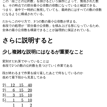
}
0
1
}
{
h
1
o
t
h
この「段ごとの公約数」を掛けるという操作によって、無視された数
}
0
1
0
も、その時点での部分最小公倍数の倍数になっていると確認できる。
a
\
m
o
a
}
0
0
つまり、途中で一時的に無視していても、最終的にはすべての数の倍数
n
p
{
m
n
になるように構成されている。
}
0
t
h
0
{
t
}
o
a
0
0
o
だからこのやり方で、3つの数の最小公倍数が求まる。
2
m
n
0
0
m
各段での処理が「部分最小公倍数」を積み上げる形になっているため、
全体の最小公倍数を構築できることが論理的に保証されている。
{
t
}
0
{
0
o
3
}
0
さらに説明すると
0
m
\
1
0
0
{
p
\
0
}
0
h
p
}
少し複雑な説明にはなるが重要なこと
5
0
a
h
1
\
0
n
a
\
変則すだれ算でやっていることは
各段で2つの数の公約数を見つけていく作業である
p
}
t
n
p
h
1
o
t
h
段が終わるまで作業を繰り返したあとで何をしているのか
a
\
m
o
a
改めて最下段から見直してみる
n
p
{
m
n
2
2
)
00
12
00
15
00
40
t
h
0
{
t
)
2
2
)
000
6
00
15
00
20
o
a
0
0
o
\
)
3
3
)
000
3
00
15
00
10
m
n
}
0
m
u
\
)
5
5
)
000
1
000
5
00
10
{
t
1
0
{
n
u
\
)
\
000
1
000
1
000
2
0
o
5
}
0