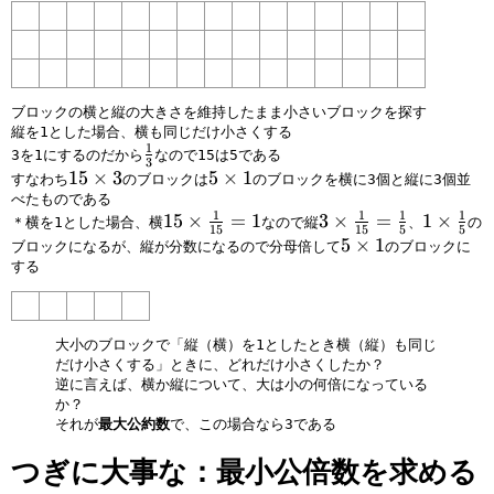
×
3
ブロックの横と縦の大きさを維持したまま小さいブロックを探す
縦を1とした場合、横も同じだけ小さくする
1
\
3を1にするのだから
なので15は5である
3
f
1
15
×
3
5
5
×
1
すなわち
のブロックは
のブロックを横に3個と縦に3個並
r
5
×
べたものである
1
1
1
1
1
15
×
=
1
3
3
×
=
1
1
×
a
×
1
＊横を1とした場合、横
なので縦
、
の
15
15
5
5
5
×
×
5
5
×
1
c
3
ブロックになるが、縦が分数になるので分母倍して
のブロックに
×
\
\
×
1
する
\
fr
fr
1
3
fr
a
a
a
c
c
大小のブロックで「縦（横）を1としたとき横（縦）も同じ
c
1
1
だけ小さくする」ときに、どれだけ小さくしたか？
1
{
5
逆に言えば、横か縦について、大は小の何倍になっている
{
1
か？
それが
最大公約数
で、この場合なら3である
1
5
5
}
つぎに大事な：最小公倍数を求める
}
=