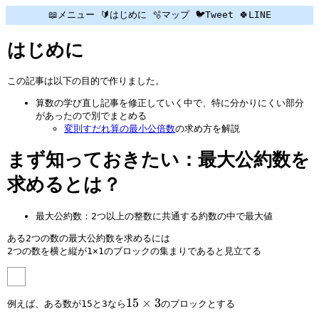
📖メニュー
🔰はじめに
🫧マップ
🐦Tweet
🍀LINE
はじめに
この記事は以下の目的で作りました。
算数の学び直し記事を修正していく中で、特に分かりにくい部分
があったので別でまとめる
変則すだれ算の最小公倍数
の求め方を解説
まず知っておきたい：最大公約数を
求めるとは？
最大公約数：2つ以上の整数に共通する約数の中で最大値
ある2つの数の最大公約数を求めるには
2つの数を横と縦が1×1のブロックの集まりであると見立てる
1
15
×
3
例えば、ある数が15と3なら
のブロックとする
5