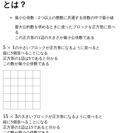
=
\
とは？
1
fr
a
最小公倍数：2つ以上の整数に共通する倍数の中で最小値
c
1
最大公約数を求めるときに使ったブロックを正方形に並べ
5
る
この正方形の1辺の大きさが最小公倍数である
5
5
×
1
の小さいブロックが正方形になるように並べると
×
縦に5個並べることになる
正方形の1辺は5であると分かる
1
この数が最小公倍数である
1
15
×
3
の大きいブロックが正方形になるように並べると
5
縦に5個並べることになる
正方形の1辺は15であると分かる
×
この数が最小公倍数である