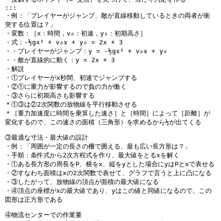
:::
・例：「プレイヤーがジャンプ、敵が直線移動しているときの両者が衝
突する位置は？」
・変数：［x：時間，v₀：初速，y₀：初期高さ］
・式：-½gx² + v₀x + y₀ = 2x + 3
・・プレイヤーがジャンプ：y = -½gx² + v₀x + y₀
・・敵が直線的に動く：y = 2x + 3
・解説
・①プレイヤーがx秒間、初速でジャンプする
・②①に重力が影響するので負の力が働く
・③さらに初期高さも影響する
＊①③は②2次関数の放物線を平行移動させる
＊［重力加速度に時間を乗算した速さ］と［時間］によって［距離］が
変化するので、この速さの面積（三角形）を求めるから½が出てくる
③最適な寸法・最大値の設計
・例：「周囲が一定の長さの柵で囲える、最も広い長方形は？」
・手順：条件式から2次方程式を作り、最大値をとるxを解く
・①ある長方形の周長をP、横をx、縦をyとした場合にyはPとxで表せる
・②すなわち面積はxの2次関数で表せて、グラフで言うと上に凸になる
・③したがって、放物線の頂点が面積の最大値になる
・④頂点の座標がxの最大値であり、yはこの値と同値になるので、この
図形は正方形である
④物流センターでの作業量