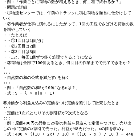
・例：「作業ごとに荷物の数が増えるとき、何工程で終わるか？」
・問題の詳細
・①物流センターでは、午前のトラックに積む荷物を順番に仕分けして
いく
・②作業者が仕事に慣れるにしたがって、1回の工程でさばける荷物の数
を増やしていく
・・たとえば…
・・①1回目は1個だけ
・・②2回目は2個
・・③3回目は3個
・・…と、毎回1個ずつ多く処理できるようになる
・③荷物は全部で100個あるとき、何回目の作業までで完了できるか？
↓
:::
・自然数の和の公式を満たすnを解く
:::
・例：「自然数の和Sが100になるnは？」
・式：S = ½ × n(n + 1)
⑤原価から利益見込みの定価をつけ定価を割引して販売したとき
:::
・定価は1次式となりその割引額が2次式となる
:::
・例：原価400円の品物に2x割の利益を見込んで定価をつけた。売り出
しの日に定価のx割引で売った。利益が48円だった。xの値を求めよ
・式：400 × {(10 + 2x) / 10} × {(10 - x ) / 10 } = 448