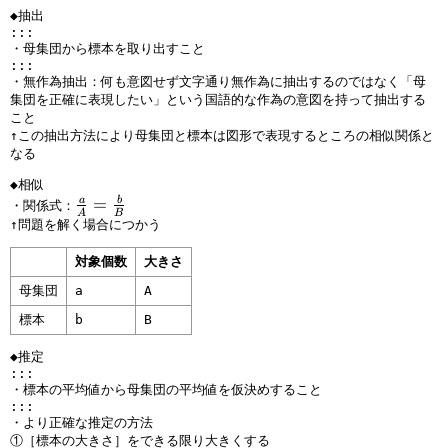
◆抽出
:::
・母集団から標本を取り出すこと
:::
・無作為抽出：何も意図せず文字通り無作為に抽出するのではなく「母
集団を正確に表現したい」という国語的な作為の意図を持って抽出する
こと
↑この抽出方法により母集団と標本は図形で表現するところの相似関係と
なる
◆相似
\
=
a
b
・関係式：
A
B
fr
↑問題を解く場合につかう
a
対象個数
大きさ
c
a
母集団
a
A
A
標本
b
B
=
\
◆推定
fr
:::
・標本の平均値から母集団の平均値を仮決めすること
a
:::
c
・より正確な推定の方法
b
①［標本の大きさ］をできる限り大きくする