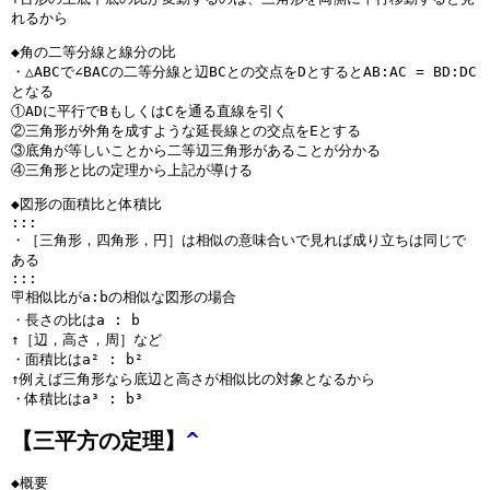
れるから
◆角の二等分線と線分の比
・△ABCで∠BACの二等分線と辺BCとの交点をDとするとAB:AC = BD:DC
となる
①ADに平行でBもしくはCを通る直線を引く
②三角形が外角を成すような延長線との交点をEとする
③底角が等しいことから二等辺三角形があることが分かる
④三角形と比の定理から上記が導ける
◆図形の面積比と体積比
:::
・［三角形，四角形，円］は相似の意味合いで見れば成り立ちは同じで
ある
:::
🪧相似比がa:bの相似な図形の場合
・長さの比はa : b
↑［辺，高さ，周］など
・面積比はa² : b²
↑例えば三角形なら底辺と高さが相似比の対象となるから
・体積比はa³ : b³
【三平方の定理】
^
◆概要