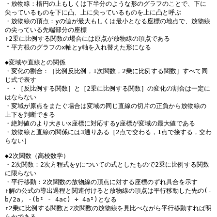
・放物線：楕円の上もしくは下半分のような形のグラフのことで、下に
尖っているものを下に凸、上に尖っているものを上に凸と呼ぶ
・放物線の頂点：yの値が最大もしくは最小となる座標の地点で、放物線
の尖っている先端部分の座標
↑2乗に比例する関数の場合には原点が放物線の頂点である
＊平方根のグラフのx軸とy軸を入れ替えた形になる
◆変域や直線との関係
・変化の割合：［比例反比例，1次関数，2乗に比例する関数］すべて同
じ式で表す
・・［反比例する関数］と［2乗に比例する関数］の変化の割合は一定に
はならない
・変域が原点をまたぐ場合は変域の同じ直線の切片の正負から放物線の
上下を判断できる
・絶対値のより大きいx座標に対応するy座標が変域の最大値である
・放物線と直線の関係には3通りある［2点で交わる，1点で接する，交わ
らない］
◆2次関数（高校数学）
・2次関数：2次方程式をyについての式としたもので2乗に比例する関数
に限らない
・平行移動：2次関数の放物線の頂点に対する座標のずれ具合を示す
↑解の公式の導出過程と関連付けると放物線の頂点は平行移動した先の(-
b/2a, -(b² - 4ac) ÷ 4a²)となる
↑2乗に比例する関数と2次関数の放物線を見比べながら平行移動すれば明
らかである