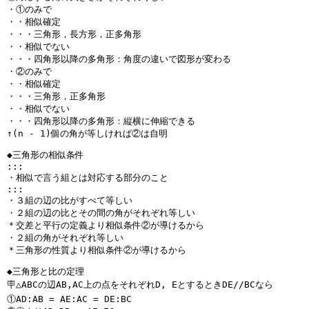
・①のみで
・・相似確定
・・・三角形，長方形，正多角形
・・相似でない
・・・四角形以降の多角形：角度の違いで図形が変わる
・②のみで
・・相似確定
・・・三角形，正多角形
・・相似でない
・・・四角形以降の多角形：縦横に伸縮できる
↑(n - 1)個の角が等しければ②は自明
◆三角形の相似条件
:::
・相似で言う組とは対応する部分のこと
:::
・３組の辺の比がすべて等しい
・２組の辺の比とその間の角がそれぞれ等しい
＊交差と平行の定義より相似条件②が導けるから
・２組の角がそれぞれ等しい
＊三角形の性質より相似条件②が導けるから
◆三角形と比の定理
🪧△ABCの辺AB,AC上の点をそれぞれD, EとするときDE//BCなら
①AD:AB = AE:AC = DE:BC