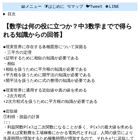
📖メニュー
🔰はじめに
🫧マップ
🐦Tweet
🍀LINE
目次
【数学は何の役に立つか？中3数学までで得ら
れる知識からの回答】
◆現実世界に存在する各種図形について深掘る
・三平方の定理
↑証明するために相似の知識が必要である
・相似
↑相似を扱うために平方根の知識が必要である
↑平方根を扱うために開平法の知識が必要である
↑開平法を扱うために式の整理の知識が必要である
◆現実世界に通用する近似値や真の値を求める
・2次方程式
↑2次方程式を扱うために平方根の知識が必要である
◆近似値
①利得・損益の計算
:::
・利益関数P(x)は二次関数になることが多く、P(x)の最大値を求める
・例えば変動費を工場稼働にかかる電気代とすれば、人間の疲労により
生産時間が増加するため稼働時間が増加するので、それをx²に近似して