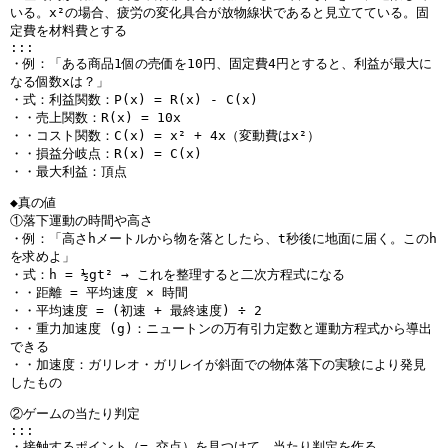
いる。x²の場合、疲労の変化具合が放物線状であると見立てている。固
定費を材料費とする
:::
・例：「ある商品1個の売価を10円、固定費4円とすると、利益が最大に
なる個数xは？」
・式：利益関数：P(x) = R(x) - C(x)
・・売上関数：R(x) = 10x
・・コスト関数：C(x) = x² + 4x（変動費はx²）
・・損益分岐点：R(x) = C(x)
・・最大利益：頂点
◆真の値
①落下運動の時間や高さ
・例：「高さhメートルから物を落としたら、t秒後に地面に届く。このh
を求めよ」
・式：h = ½gt² → これを整理すると二次方程式になる
・・距離 = 平均速度 × 時間
・・平均速度 = (初速 + 最終速度) ÷ 2
・・重力加速度 (g)：ニュートンの万有引力定数と運動方程式から導出
できる
・・加速度：ガリレオ・ガリレイが斜面での物体落下の実験により発見
したもの
②ゲームの当たり判定
:::
・接触するポイント（= 交点）を見つけて、当たり判定を作る