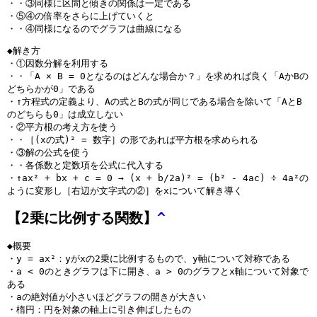
・・③同様に区間と傾きの関係は一定である
・⑤④の倍率をさらに上げていくと
・・④同様になるのでグラフは曲線になる
◆解き方
・①因数分解を利用する
・・「A × B = 0となるのはどんな場合か？」を求めれば良く「AかBの
どちらかが0」である
・↑方程式の定義より、Aの式とBの式が同じである場合を除いて「AとB
のどちらも0」は成立しない
・②平方根の考え方を使う
・・［(xの式)² = 数字］の形であれば平方根を求められる
・③解の公式を使う
・・各係数と定数項を公式に代入する
・↑ax² + bx + c = 0 → (x + b/2a)² = (b² - 4ac) ÷ 4a²の
ように変形し［右辺が文字式の②］をxについて解き導く
【2乗に比例する関数】
^
◆概要
・y = ax²：yがxの2乗に比例するもので、y軸について対称である
・a < 0のときグラフは下に開き、a > 0のグラフとx軸について対象で
ある
・aの絶対値が小さいほどグラフの開きが大きい
・楕円：円を対象の軸上に引き伸ばしたもの