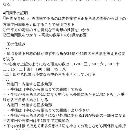
なる
◆円周率の証明
👇️円周が直径 × 円周率であるのは内外接する正多角形の周長から以下の
方法で円周率を近似することで証明できる
①三平方の定理のうち特別な三角形の性質をつかう
②三角関数をつかう ←高校の数学Ⅱの知識が必要
・①の仕組み
:::
・頂点を通る対称の軸が成す中心角が30度や45度の三角形を扱える必要
がある
↑中心角が上記のようになる頂点の数は［120：三，60：六，30：十
二，15：二十四］［90：四，45：八］
↑二十四や八以降も小数なら中心角を小さくしていける
:::
・外接円：内接する正多角形
・・半径は［中心から頂点までの距離］である
・・半径が各三角形の1辺になり中心から外周にあたる1辺に下ろした垂
線が各三角形の高さになる
・内接円：外接する正多角形
・・半径は［中心から頂点までの距離］より小さい
・・半径が各三角形の高さになり外周にあたる1辺が接線の一部分になる
＊内接円や外接円は中1数学で定義済み
＊①は内外接で扱えて正多角形の1辺を小さく分割しながら関係性を維持