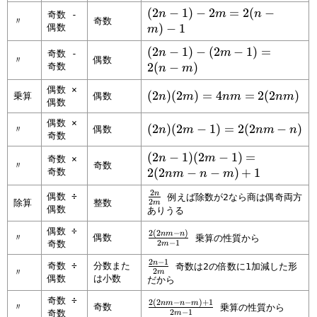
-
m
(
2
(
(
2
−
1
)
−
2
=
2
(
−
n
m
n
奇数 -
(
=
2
〃
奇数
(
2
)
−
1
偶数
m
2
2
m
n
n
m
(
-
(
(
2
−
1
)
−
(
2
−
1
)
=
n
m
奇数 -
+
-
〃
偶数
-
n
1
2
2
(
−
)
奇数
n
m
m
1
1
-
)
n
)
)
偶数 ×
)
m
=
(
(
2
)
(
2
)
=
4
=
2
(
2
)
-
乗算
偶数
n
m
nm
nm
-
-
偶数
=
)
2
2
1
1
2
2
偶数 ×
(
n
)
(
(
2
)
(
2
−
1
)
=
2
(
2
−
)
〃
偶数
n
m
nm
n
m
奇数
(
n
)
-
2
=
n
+
(
(
(
(
2
−
1
)
(
2
−
1
)
=
n
n
m
奇数 ×
2
〃
奇数
-
m
2
2
2
2
(
2
−
−
)
+
1
奇数
)
nm
n
m
(
m
-
m
m
n
(
n
2
\f
n
+
偶数 ÷
1
例えば除数が2なら商は偶奇両方
)
-
-
2
2
除算
整数
m
-
偶数
r
1
ありうる
)
=
1
1
m
m
a
)
4
)
)
偶数 ÷
-
2
(
2
−
)
)
\f
nm
n
〃
偶数
乗算の性質から
c
-
n
=
2
−
1
奇数
(
m
1
-
r
{
1
m
2
2
)
2
−
1
1
a
\f
n
奇数 ÷
分数また
奇数は2の倍数に1加減した形
2
2
〃
=
(
m
m
=
偶数
は小数
c
r
だから
n
2
n
-
2
{
a
}
奇数 ÷
(
2
(
2
−
−
)
+
1
-
\f
nm
n
m
1
(
〃
奇数
乗算の性質から
2
c
2
−
1
奇数
{
m