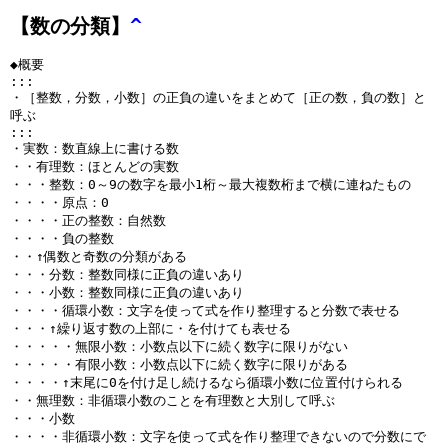
【数の分類】
^
◆概要
:::
・［整数，分数，小数］の正負の違いをまとめて［正の数，負の数］と
呼ぶ
:::
・実数：数直線上に書ける数
・・有理数：ほとんどの実数
・・・整数：0～9の数字を最小1桁～最大複数桁まで横に連ねたもの
・・・・原点：0
・・・・正の整数：自然数
・・・・負の整数
・・↑偶数と奇数の分類がある
・・・分数：整数同様に正負の違いあり
・・・小数：整数同様に正負の違いあり
・・・・循環小数：文字を使って式を作り整理すると分数で表せる
・・・↑繰り返す数の上部に・を付けても表せる
・・・・・無限小数：小数点以下に続く数字に限りがない
・・・・・有限小数：小数点以下に続く数字に限りがある
・・・・↑末尾に0を付け足し続けるなら循環小数に位置付けられる
・・無理数：非循環小数のことを有理数と大別して呼ぶ
・・・小数
・・・・非循環小数：文字を使って式を作り整理できないので分数にで