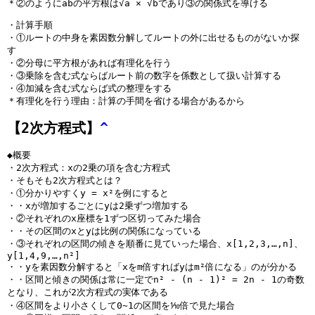
＊②のようにabの平方根は√a × √bであり③の関係式を導ける
・計算手順
・①ルートの中身を素因数分解してルートの外に出せるものがないか探
す
・②分母に平方根があれば有理化を行う
・③乗除を含む式ならばルート前の数字を係数として扱い計算する
・④加減を含む式ならば式の整理をする
＊有理化を行う理由：計算の手間を省ける場合があるから
【2次方程式】
^
◆概要
・2次方程式：xの2乗の項を含む方程式
・そもそも2次方程式とは？
・①分かりやすくy = x²を例にすると
・・xが増加するごとにyは2乗ずつ増加する
・②それぞれのx座標を1ずつ区切ってみた場合
・・その区間のxとyは比例の関係になっている
・③それぞれの区間の傾きを順番に見ていった場合、x[1,2,3,…,n]、
y[1,4,9,…,n²]
・・yを素因数分解すると「xをm倍すればyはm²倍になる」のが分かる
・・区間と傾きの関係は常に一定でn² - (n - 1)² = 2n - 1の奇数
となり、これが2次方程式の実体である
・④区間をより小さくして0~1の区間を⅒倍で見た場合