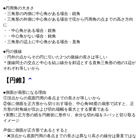
◆円周角の大きさ
・三角形の内側に中心角がある場合：鋭角
・三角形の外側に中心角がある場合で弦から円周角の点までの高さ方向
に
・・中心角がある場合：鋭角
・・中心角がない場合：鈍角
・三角形の辺上に中心角がある場合：直角
◆円の接線
・円外の点からその円に引いた2つの接線の長さは等しい
＊接線同士の交点と中心を結ぶ線分を斜辺とする直角三角形の他の1辺が
それぞれ等しいから
【円錐】
^
◆側面が扇形になる理由
①頂点からの底面円周の各点までの長さが等しいから
②仮に側面を正方形から切り出す場合、中心角90度の扇形で試すと、正
方形の対角線が弦および切れ端幅を最大とする要素である
↑実際に正方形の紙を円錐状に形作り、余分な切れ端をスパッと切り取る
イメージ
💭仮に側面が正方形であるとすると
・❌頂点から底面円周の各点までの長さは異なり高さの線分は垂直ではな