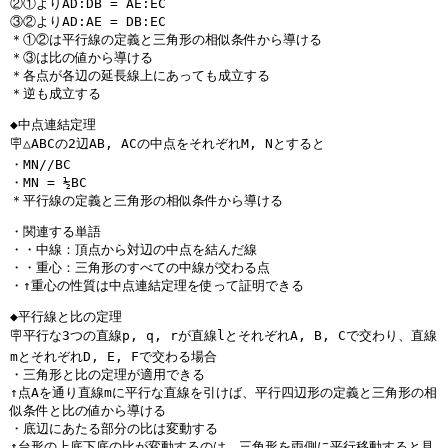
②①よりAD:DB = AE:EC
③②よりAD:AE = DB:EC
＊①②は平行線の定義と三角形の相似条件から導ける
＊③は比の値から導ける
＊各点が各辺の延長線上にあっても成立する
＊逆も成立する
◆中点連結定理
🪧△ABCの2辺AB, ACの中点をそれぞれM, Nとすると
・MN//BC
・MN = ½BC
＊平行線の定義と三角形の相似条件から導ける
・関連する単語
・・中線：頂点から対辺の中点を結んだ線
・・重心：三角形のすべての中線が交わる点
・↑重心の性質は中点連結定理を使って証明できる
◆平行線と比の定理
🪧平行な3つの直線p, q, rが直線lとそれぞれA, B, Cで交わり、直線
mとそれぞれD, E, Fで交わる場合
・三角形と比の定理が適用できる
↑点Aを通り直線mに平行な直線を引けば、平行四辺形の定義と三角形の相
似条件と比の値から導ける
・底辺にあたる部分の比は変動する
↑台形の上底下底の比が変動するのは、三角形を両側に平行移動すると見