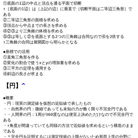
①底面の1辺の中点と頂点を通る平面で切断
↑［底面の1辺］は［上記の辺］に垂直で［切断平面は二等辺三角形］で
ある
②二等辺三角形の面積を求める
③頂点から中点までの長さを求める
④②③より三角錐の体積を求める
⑤③は等しく②を底面とする2つの三角錐は合同なので④を2倍する
↑三角錐の合同は展開図から明らかとなる
◆座標での活用
①直角三角形を作る
②変化の割合で使うxとyの増加量を求める
③三平方の定理を適用する
④斜辺の長さが求まる
【円】
^
◆概要
・円：現実の測定値を仮想の近似値で表したもの
・・自然界の円：微細であっても未知の力が働く限り不完全円である
・・人間界の円：1周が360度なのは便宜上決めただけなので不完全円で
ある
・↑角度が間違っていても同様の方法で近似値を求めるという構造のまま
である
・＊完全円を証明するには測定技術の上限がないため形而上学の分野に