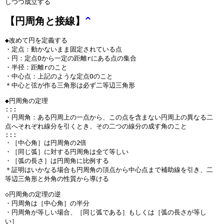
しつつ成立する
【円周角と接線】
^
◆改めて円を定義する
・定点：動かないまま固定されている点
・円：定点Oから一定の距離rにある点の集合
・半径：距離rのこと
・中心点：上記のような定点Oのこと
＊中心と弦が作る三角形は必ず二等辺三角形
◆円周角の定理
:::
・円周角：ある円周上の一点から、この点を含まない円周上の異なる二
点へそれぞれ線分を引くとき、その二つの線分の成す角のこと
:::
・［中心角］は円周角の2倍
・［同じ弧］に対する円周角は全て等しい
・［弧の長さ］は円周角に比例する
＊証明はいかなる場合も円周角の頂点から中心点まで補助線を引き、二
等辺三角形と外角の性質から導ける
◇円周角の定理の逆
・円周角は［中心角］の半分
・円周角が等しい場合、［同じ弧である］もしくは［弧の長さが等し
い］