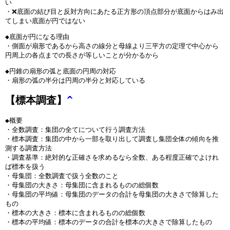
い
・❌底面の結び目と反対方向にあたる正方形の頂点部分が底面からはみ出
てしまい底面が円ではない
◆底面が円になる理由
・側面が扇形であるから高さの線分と母線より三平方の定理で中心から
円周上の各点までの長さが等しいことが分かるから
◆円錐の扇形の弧と底面の円周の対応
・扇形の弧の半分は円周の半分と対応している
【標本調査】
^
◆概要
・全数調査：集団の全てについて行う調査方法
・標本調査：集団の中から一部を取り出して調査し集団全体の傾向を推
測する調査方法
・調査基準：絶対的な正確さを求めるなら全数、ある程度正確でよけれ
ば標本を扱う
・母集団：全数調査で扱う全数のこと
・母集団の大きさ：母集団に含まれるものの総個数
・母集団の平均値：母集団のデータの合計を母集団の大きさで除算した
もの
・標本の大きさ：標本に含まれるものの総個数
・標本の平均値：標本のデータの合計を標本の大きさで除算したもの