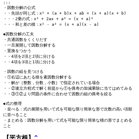
:::
}
・因数分解の公式
・・先頭が同じ式：x² + (a + b)x + ab = (x + a)(x + b)
・・・2乗の式：x² + 2ax + a² = (x + a)²
・・・和と差の積：x² - a² = (x + a)(x - a)
◆因数分解の工夫
・共通因数をくくりだす
・一旦展開して因数分解する
・置換をつかう
・・4項を2項と2項に分ける
・・4項を3項と1項に分ける
・因数の組を見つける
・①右辺にあたる積を素因数分解する
・・解が［整数，分数，小数］で指定されている場合
・・②連立方程式で解く前提から①を偶奇の加減乗除に当てはめてみる
・・③①②より問題の条件に合わせて因数の組の偶奇を絞る
◆式の整理
・並べる：式の展開を用いて式を可能な限り簡単な形で次数の高い項順
に並べること
・まとめる：因数分解を用いて式を可能な限り簡単な積の形でまとめる
こと
【平方根】
^