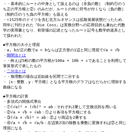
・・基本的にルートの中身として扱えるのは［非負の数］（制約①のう
ち正の平方根と②）のみだが、ルートの外に符号が付くなら［負の数］
（制約①のうち負の平方根）も扱える
・↑1525年のドイツを含む北方ルネサンスは拡散発展状態だったため、
同年に刊行された『Die Coss』は実務分野への応用目的も兼ねた代数
学の実用書となり、初登場の記述となったルート記号も数学的道具とし
て扱われた
◆平方根の大小と理屈
・a, bが正の数でa < bならば正方形の1辺と同じ理屈で√a < √b
・
開閉法とは
・・例えば5桁の数の平方根が100a + 10b + cであることを利用して
筆算形式で表したもの
・
二分法とは
・・無理数の場合は近似値を区間で二分する
・［x：整数，y：平方根］となる平方根のグラフはなだらかに増加する
曲線になる
◆平方根の計算
・多項式の関係式導出
・①(√a)² × (√b)² = ab：それぞれ2乗して交換法則を用いる
・②√a × √b = √ab：①より各項を平方根にする
・③(√a × √b)² = ab：②より両辺を2乗する
・④√a ÷ √b = √a/b：左辺第2項の除数を乗数に変換すれば②と同じ
理屈になる