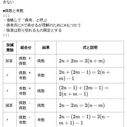
きない
◆偶数と奇数
:::
・省略して「偶奇」と呼ぶ
・偶奇共にnで表せるが理解のためにmもつかう
・除算は割り切れるもの限定とする
:::
加減
組合せ
結果
式と説明
乗除
偶数 +
2
2
+
2
=
2
(
+
)
加算
偶数
n
m
n
m
偶数
n
2
2
+
(
2
−
1
)
=
2
(
+
+
n
m
n
偶数 +
〃
奇数
n
)
−
1
奇数
2
m
+
m
(
(
2
−
1
)
+
(
2
−
1
)
=
n
m
奇数 +
(
=
〃
偶数
2
2
(
+
−
1
)
奇数
n
m
2
2
n
m
(
偶数 -
2
2
−
2
=
2
(
−
)
-
減算
偶数
n
m
n
m
-
n
偶数
n
1
1
+
2
2
−
(
2
−
1
)
=
2
(
−
-
)
n
m
n
偶数 -
)
m
〃
奇数
n
+
1
)
−
1
奇数
2
+
m
=
)