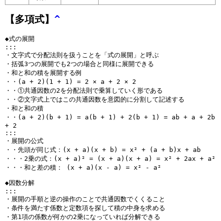
2
m
r
)
2
(
{
2
n
)
a
=
n
2
2
【多項式】
^
m
m
c
2
m
n
n
}
)
{
(
-
m
-
◆式の展開
2
2
n
-
1
:::
(
n
)
・文字式で分配法則を扱うことを「式の展開」と呼ぶ
n
}
2
m
・括弧3つの展開でも2つの場合と同様に展開できる
)
{
・和と和の積を展開する例
n
-
}
2
・・(a + 2)(1 + 1) = 2 × a + 2 × 2
m
n
{
m
・・①共通因数の2を分配法則で乗算していく形である
-
-
2
}
・・②文字式上ではこの共通因数を意図的に分割して記述する
n
m
m
・和と和の積
-
)
・・(a + 2)(b + 1) = a(b + 1) + 2(b + 1) = ab + a + 2b
-
m
+ 2
+
1
:::
)
1
}
・展開の公式
+
・・先頭が同じ式：(x + a)(x + b) = x² + (a + b)x + ab
1
・・・2乗の式：(x + a)² = (x + a)(x + a) = x² + 2ax + a²
}
・・・和と差の積： (x + a)(x - a) = x² - a²
{
◆因数分解
2
:::
m
・展開の手順と逆の操作のことで共通因数でくくること
・条件を満たす係数と定数項を探して積の中身を求める
-
・第1項の係数が何かの2乗になっていれば分解できる
1