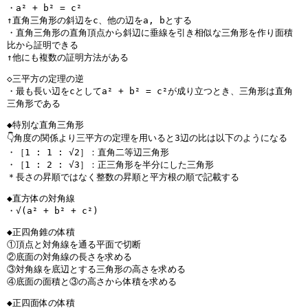
・a² + b² = c²
↑直角三角形の斜辺をc、他の辺をa, bとする
・直角三角形の直角頂点から斜辺に垂線を引き相似な三角形を作り面積
比から証明できる
↑他にも複数の証明方法がある
◇三平方の定理の逆
・最も長い辺をcとしてa² + b² = c²が成り立つとき、三角形は直角
三角形である
◆特別な直角三角形
👇️角度の関係より三平方の定理を用いると3辺の比は以下のようになる
・［1 : 1 : √2］：直角二等辺三角形
・［1 : 2 : √3］：正三角形を半分にした三角形
＊長さの昇順ではなく整数の昇順と平方根の順で記載する
◆直方体の対角線
・√(a² + b² + c²)
◆正四角錐の体積
①頂点と対角線を通る平面で切断
②底面の対角線の長さを求める
③対角線を底辺とする三角形の高さを求める
④底面の面積と③の高さから体積を求める
◆正四面体の体積