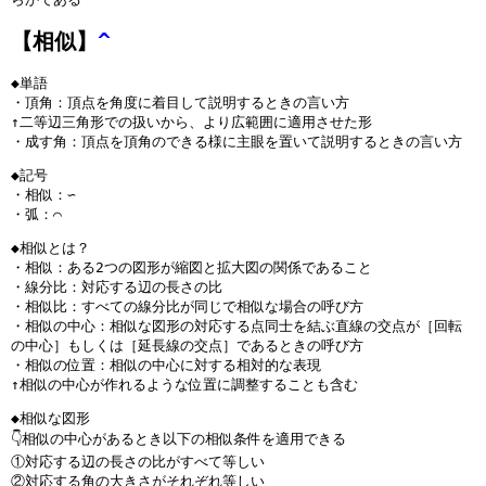
【相似】
^
◆単語
・頂角：頂点を角度に着目して説明するときの言い方
↑二等辺三角形での扱いから、より広範囲に適用させた形
・成す角：頂点を頂角のできる様に主眼を置いて説明するときの言い方
◆記号
・相似：∽
・弧：⌒
◆相似とは？
・相似：ある2つの図形が縮図と拡大図の関係であること
・線分比：対応する辺の長さの比
・相似比：すべての線分比が同じで相似な場合の呼び方
・相似の中心：相似な図形の対応する点同士を結ぶ直線の交点が［回転
の中心］もしくは［延長線の交点］であるときの呼び方
・相似の位置：相似の中心に対する相対的な表現
↑相似の中心が作れるような位置に調整することも含む
◆相似な図形
👇️相似の中心があるとき以下の相似条件を適用できる
①対応する辺の長さの比がすべて等しい
②対応する角の大きさがそれぞれ等しい